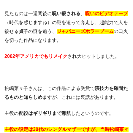
見たものは一週間後に
呪い殺される
、
呪いのビデオテープ
（時代を感じますね）の謎を追って奔走し、超能力で人を
殺せる
貞子
の謎を追う、
ジャパニーズホラーブーム
の口火
を切った作品になります。
2002年アメリカでもリメイク
され大ヒットしました。
松嶋菜々子さんは、この作品による受賞で
演技力を確固た
るものと知らしめます
が、これには裏話があります。
主役の
配役はギリギリまで難航
したというのです。
主役の設定は30代のシングルマザーですが、当時松嶋菜々