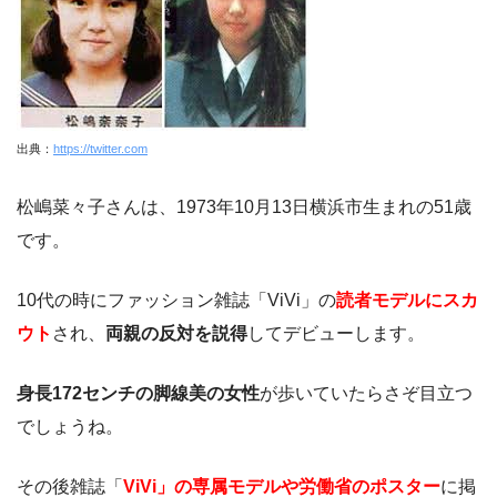
出典：
https://twitter.com
松嶋菜々子さんは、1973年10月13日横浜市生まれの51歳
です。
10代の時にファッション雑誌「ViVi」の
読者モデルにスカ
ウト
され、
両親の反対を説得
してデビューします。
身長172センチの脚線美の女性
が歩いていたらさぞ目立つ
でしょうね。
その後雑誌「
ViVi」の専属モデルや労働省のポスター
に掲