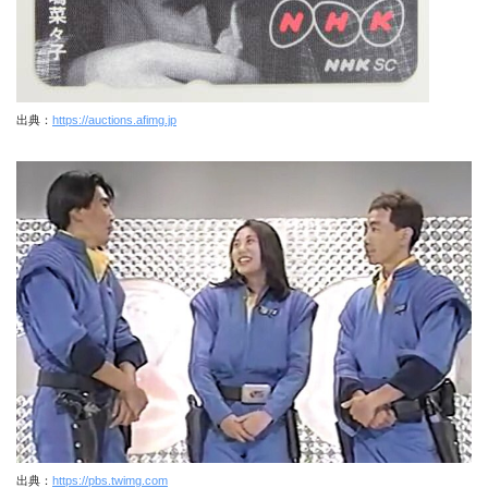
出典：
https://auctions.afimg.jp
出典：
https://pbs.twimg.com