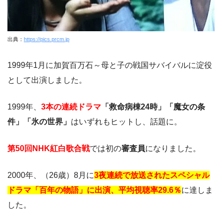
出典：
https://pics.prcm.jp
1999年1月に加賀百万石～母と子の戦国サバイバルに淀役
として出演しました。
1999年、
3本の連続ドラマ
「救命病棟24時」「魔女の条
件」「氷の世界」
はいずれもヒットし、話題に。
第50回NHK紅白歌合戦
では初の
審査員
になりました。
2000年、（26歳）8月に
3夜連続で放送されたスペシャル
ドラマ「百年の物語」に出演、平均視聴率29.6％
に達しま
した。