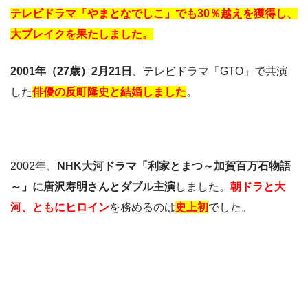
テレビドラマ「やまとなでしこ」でも30％越えを獲得し、
大ブレイクを果たしました。
2001年（27歳）2月21日
、テレビドラマ「GTO」で共演
した
俳優の反町隆史と結婚しました
。
2002年、
NHK大河ドラマ「利家とまつ～加賀百万石物語
～」に唐沢寿明さんとダブル主演
しました。
朝ドラと大
河、ともにヒロイン
を務めるのは
史上初
でした。