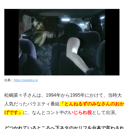
出典：
https://ageteke.jp
松嶋菜々子さんは、1994年から1995年にかけて、当時大
人気だったバラエティ番組
「とんねるずのみなさんのおか
げです」
に、なんとコント中の
いじられ役
として出演。
どつかれているところへ下ネタのセリフを台本で言わされ