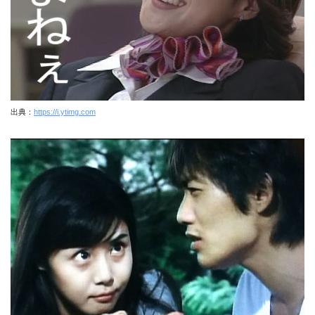
出典：
https://i.ytimg.com