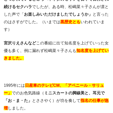
続けるセクハラ
でしたが、ある時、松嶋菜々子さんが凛と
した声で「
お楽しみいただけましたでしょうか」
と言った
のはさすがでした。（いまでは
黒歴史とも
いわれていま
す）
宮沢りえさんなど
この番組に出て知名度を上げていった女
優も多く、例に漏れず松嶋菜々子さんも
知名度を上げてい
きました。
1995年には
日産車のテレビCM、「アベニール・サリュ
ー」
でのお色気路線（
ミニスカートの脚線美と、耳元で
「お・ま・た」
とささやく）が功を奏して
指名の仕事が急
増
しました。