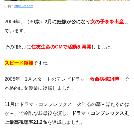
出典：
https://x.com
2004年、（30歳）
2月に妊娠が公になり
女の子をを出産
し
ています。
その後8月に
住友生命のCMで活動を再開
しました。
スピード復帰
ですね！
2005年、1月スタートのテレビドラマ「
救命病棟24時」
で
本格的に女優業に復帰しました。
11月にドラマ・コンプレックス「火垂るの墓－ほたるのは
か－」で冷酷な叔母役を演じ、
ドラマ・コンプレックス史
上最高視聴率21.2％
を達成しました。