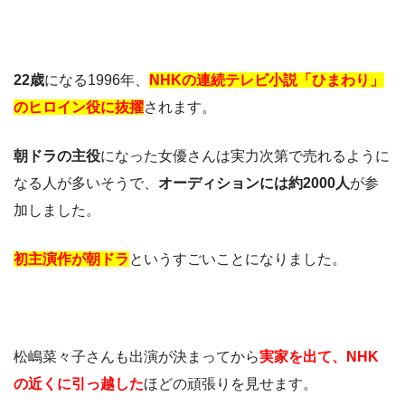
22歳
になる1996年、
NHKの連続テレビ小説「ひまわり」
のヒロイン役に抜擢
されます。
朝ドラの主役
になった女優さんは実力次第で売れるように
なる人が多いそうで、
オーディションには約2000人
が参
加しました。
初主演作が朝ドラ
というすごいことになりました。
松嶋菜々子さんも出演が決まってから
実家を出て、
NHK
の近くに引っ越した
ほどの頑張りを見せます。