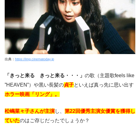
出典：
https://img.cinematoday.jp
「きっと来る きっと来る・・・」
の歌（主題歌feels like
”HEAVEN”）や黒い長髪の
貞子
といえば真っ先に思い出す
ホラー映画「リング」。
松嶋菜々子さんが主演
し、
第22回優秀主演女優賞を獲得し
ていた
のはご存じだったでしょうか？