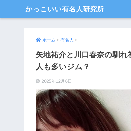
かっこいい有名人研究所
ホーム
有名人
矢地祐介と川口春奈の馴れ
人も多いジム？
2025年12月6日