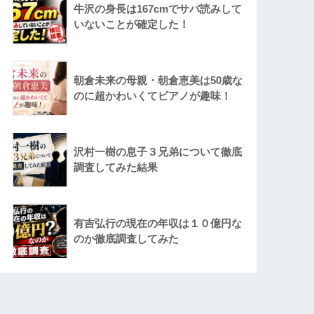
牛沢の身長は167cmでサバ読みして
いないことが確定した！
朝倉未来の母親・朝倉恵美は50歳な
のに超かわいくてピアノが趣味！
沢村一樹の息子３兄弟について徹底
調査してみた結果
有吉弘行の現在の年収は１０億円な
のか徹底調査してみた