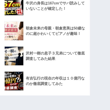
牛沢の身長は167cmでサバ読みして
いないことが確定した！
朝倉未来の母親・朝倉恵美は50歳な
のに超かわいくてピアノが趣味！
沢村一樹の息子３兄弟について徹底
調査してみた結果
有吉弘行の現在の年収は１０億円な
のか徹底調査してみた