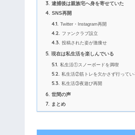
3.
逮捕後は親族宅へ身を寄せていた
4.
SNS再開
4.1.
Twitter・Instagram再開
4.2.
ファンクラブ設立
4.3.
投稿された姿が激痩せ
5.
現在は私生活を楽しんでいる
5.1.
私生活①スノーボードを満喫
5.2.
私生活②筋トレを欠かさず行ってい
5.3.
私生活③夜遊び再開
6.
世間の声
7.
まとめ