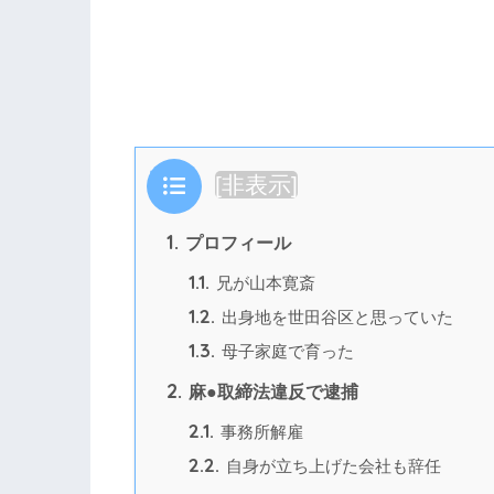
目次
[
非表示
]
1.
プロフィール
1.1.
兄が山本寛斎
1.2.
出身地を世田谷区と思っていた
1.3.
母子家庭で育った
2.
麻●取締法違反で逮捕
2.1.
事務所解雇
2.2.
自身が立ち上げた会社も辞任