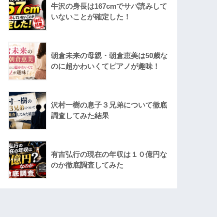
牛沢の身長は167cmでサバ読みして
いないことが確定した！
朝倉未来の母親・朝倉恵美は50歳な
のに超かわいくてピアノが趣味！
沢村一樹の息子３兄弟について徹底
調査してみた結果
有吉弘行の現在の年収は１０億円な
のか徹底調査してみた