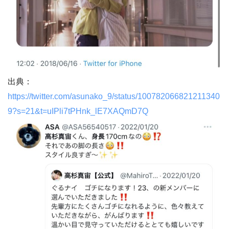
出典：
https://twitter.com/asunako_9/status/100782066821211340
9?s=21&t=uIPli7tPHnk_lE7XAQmD7Q