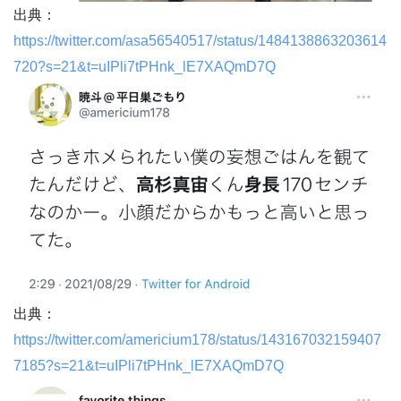
出典：
https://twitter.com/asa56540517/status/1484138863203614
720?s=21&t=uIPli7tPHnk_lE7XAQmD7Q
出典：
https://twitter.com/americium178/status/143167032159407
7185?s=21&t=uIPli7tPHnk_lE7XAQmD7Q