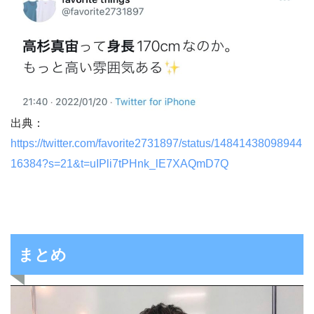
出典：
https://twitter.com/favorite2731897/status/14841438098944
16384?s=21&t=uIPli7tPHnk_lE7XAQmD7Q
まとめ