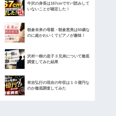
牛沢の身長は167cmでサバ読みして
いないことが確定した！
朝倉未来の母親・朝倉恵美は50歳な
のに超かわいくてピアノが趣味！
沢村一樹の息子３兄弟について徹底
調査してみた結果
有吉弘行の現在の年収は１０億円な
のか徹底調査してみた