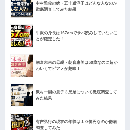
中村雅俊の嫁・五十嵐淳子はどんな人なのか
徹底調査してみた結果
牛沢の身長は167cmでサバ読みしていないこ
とが確定した！
朝倉未来の母親・朝倉恵美は50歳なのに超か
わいくてピアノが趣味！
沢村一樹の息子３兄弟について徹底調査して
みた結果
有吉弘行の現在の年収は１０億円なのか徹底
調査してみた