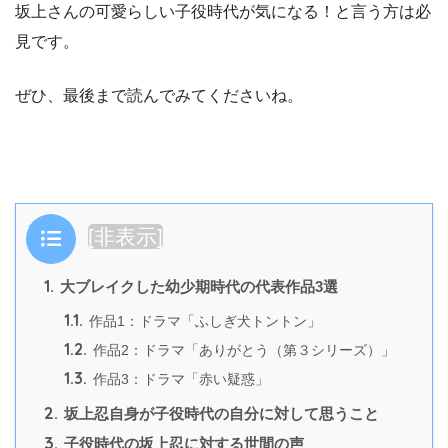
坂上さんの可愛らしい子役時代が気になる！と言う方は必
見です。
ぜひ、最後まで読んでみてくださいね。
目次
[
非表示
]
1.
大ブレイクした幼少期時代の代表作品3選
1.1.
作品1：ドラマ「ふしぎ犬トントン」
1.2.
作品2：ドラマ「ありがとう（第３シリーズ）」
1.3.
作品3：ドラマ「赤い疑惑」
2.
坂上忍自身が子役時代の自分に対して思うこと
3.
子役時代の坂上忍に対する世間の声